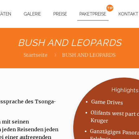
TÄTEN
GALERIE
PREISE
PAKETPREISE
KONTAKT
BUSH AND LEOPARDS
Startseite
BUSH AND LEOPARDS
Highlights
essprache des Tsonga-
Game Drives
Olifants west part 
Kruger
n mit seinen
n jeden Reisenden jeden
Ganztägiges Panor
bei einer aufregenden