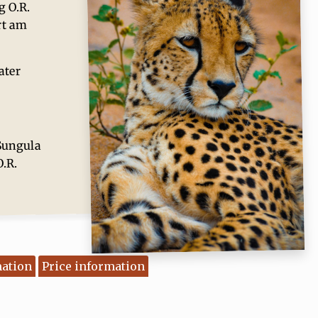
g O.R.
rt am
ater
Sungula
.R.
mation
Price information