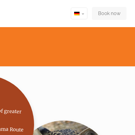
Book now
of greater
ama Route