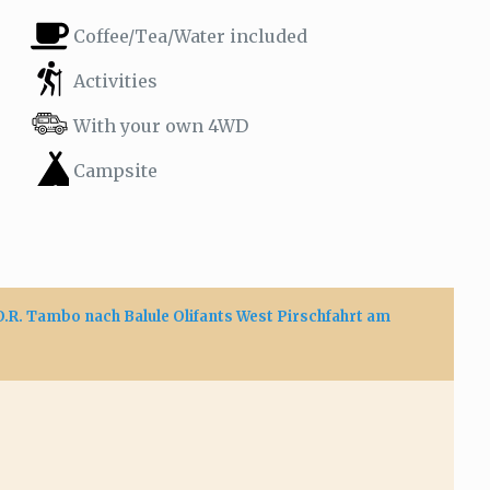
Coffee/Tea/Water included
Activities
With your own 4WD
Campsite
.R. Tambo nach Balule Olifants West Pirschfahrt am